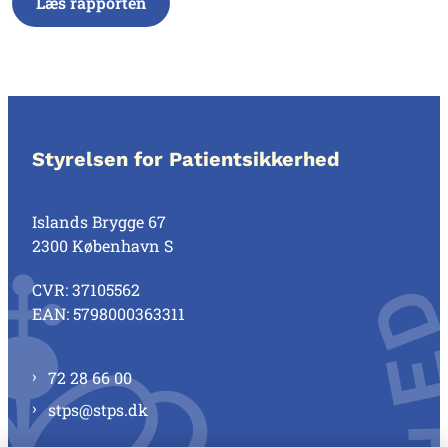
Læs rapporten
Styrelsen for Patientsikkerhed
Islands Brygge 67
2300 København S
CVR: 37105562
EAN: 5798000363311
72 28 66 00
stps@stps.dk