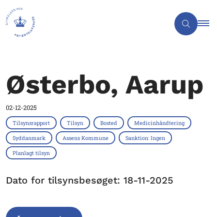
Østerbo, Aarup
02-12-2025
Tilsynsrapport
Tilsyn
Bosted
Medicinhåndtering
Syddanmark
Assens Kommune
Sanktion: Ingen
Planlagt tilsyn
Dato for tilsynsbesøget: 18-11-2025