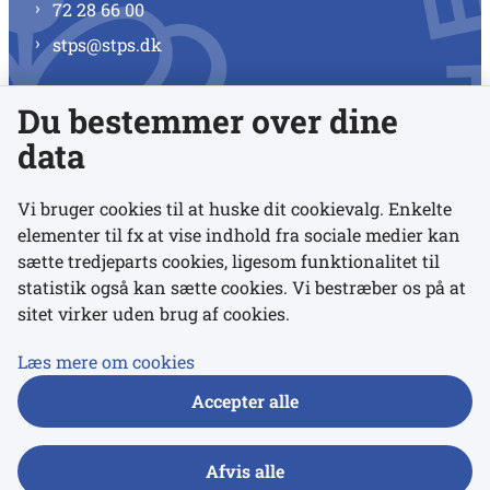
72 28 66 00
stps@stps.dk
Du bestemmer over dine
Se alle kontaktnumre
data
Vi bruger cookies til at huske dit cookievalg. Enkelte
elementer til fx at vise indhold fra sociale medier kan
Links
sætte tredjeparts cookies, ligesom funktionalitet til
statistik også kan sætte cookies. Vi bestræber os på at
sitet virker uden brug af cookies.
Udgivelser
Tilgængelighedserklæring
Læs mere om cookies
Data- og privatlivspolitik
Accepter alle
Cookies
Afvis alle