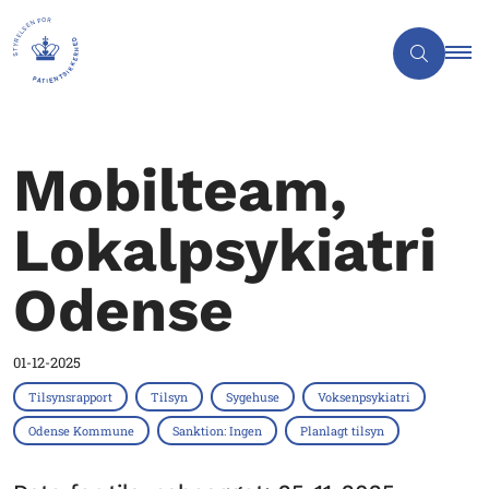
Mobilteam,
Lokalpsykiatri
Odense
01-12-2025
Tilsynsrapport
Tilsyn
Sygehuse
Voksenpsykiatri
Odense Kommune
Sanktion: Ingen
Planlagt tilsyn