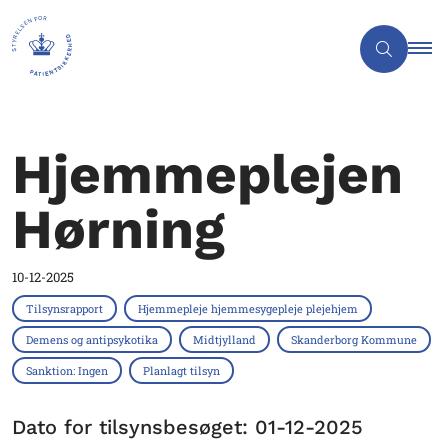
Hjemmeplejen
Hørning
10-12-2025
Tilsynsrapport
Hjemmepleje hjemmesygepleje plejehjem
Demens og antipsykotika
Midtjylland
Skanderborg Kommune
Sanktion: Ingen
Planlagt tilsyn
Dato for tilsynsbesøget: 01-12-2025