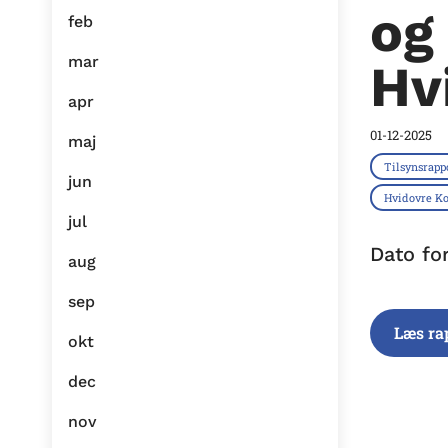
og
feb
mar
Hv
apr
01-12-2025
maj
Tilsynsrapp
jun
Hvidovre 
jul
Dato fo
aug
sep
Læs ra
okt
dec
nov