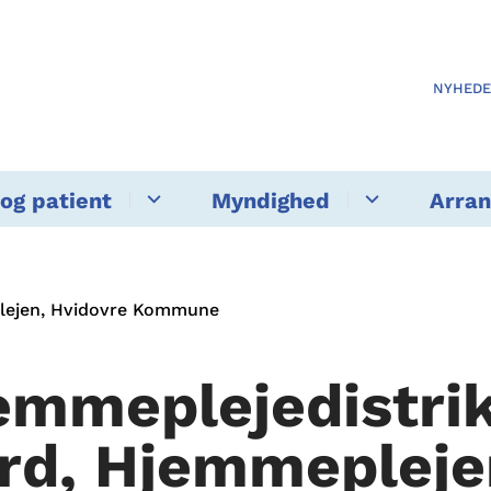
NYHED
og patient
Myndighed
Arra
plejen, Hvidovre Kommune
emmeplejedistri
rd, Hjemmepleje