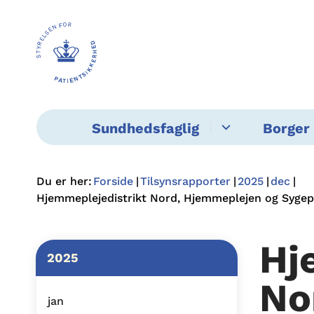
Sundhedsfaglig
Borger 
Du er her:
Forside
Tilsynsrapporter
2025
dec
Hjemmeplejedistrikt Nord, Hjemmeplejen og Syge
Hj
2025
No
jan