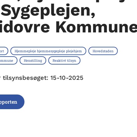
 Sygeplejen,
idovre Kommun
ort
Hjemmepleje hjemmesygepleje plejehjem
Hovedstaden
Kommune
Henstilling
Reaktivt tilsyn
r tilsynsbesøget: 15-10-2025
pporten