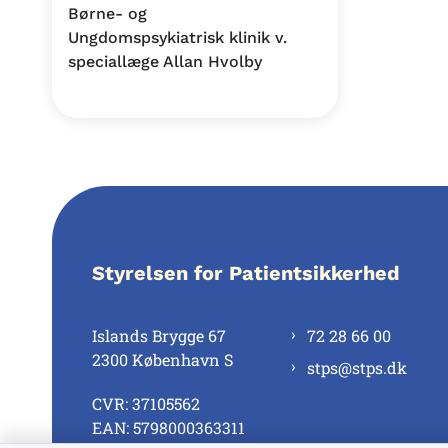
Børne- og
Ungdomspsykiatrisk klinik v.
speciallæge Allan Hvolby
Styrelsen for Patientsikkerhed
Islands Brygge 67
72 28 66 00
2300 København S
stps@stps.dk
CVR: 37105562
EAN: 5798000363311