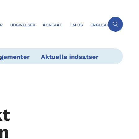
ER
UDGIVELSER
KONTAKT
OM OS
ENGLISH
ngementer
Aktuelle indsatser
kt
n