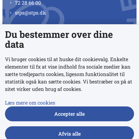
72 28 66 00
stps@stps.dk
Du bestemmer over dine
Se alle kontaktnumre
data
Vi bruger cookies til at huske dit cookievalg. Enkelte
elementer til fx at vise indhold fra sociale medier kan
Links
sætte tredjeparts cookies, ligesom funktionalitet til
statistik også kan sætte cookies. Vi bestræber os på at
sitet virker uden brug af cookies.
Udgivelser
Tilgængelighedserklæring
Læs mere om cookies
Data- og privatlivspolitik
Accepter alle
Cookies
Afvis alle