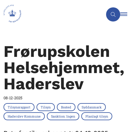
Frørupskolen
Helsehjemmet,
Haderslev
08-12-2025
Tilsynsrapport
Tilsyn
Bosted
Syddanmark
Haderslev Kommune
Sanktion: Ingen
Planlagt tilsyn