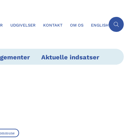
ER
UDGIVELSER
KONTAKT
OM OS
ENGLISH
ngementer
Aktuelle indsatser
Kommune