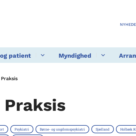
NYHED
og patient
Myndighed
Arra
 Praksis
 Praksis
ort
Psykiatri
Børne- og ungdomspsykiatri
Sjælland
Holbæk 