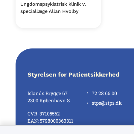
Ungdomspsykiatrisk klinik v.
speciallæge Allan Hvolby
Styrelsen for Patientsikkerhed
Islands Brygge 67
72 28 66 00
2300 København S
stps@stps.dk
CVR: 37105562
EAN: 5798000363311