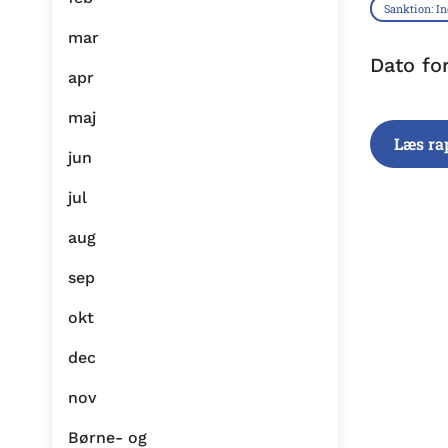
Sanktion: I
mar
Dato fo
apr
maj
Læs ra
jun
jul
aug
sep
okt
dec
nov
Børne- og