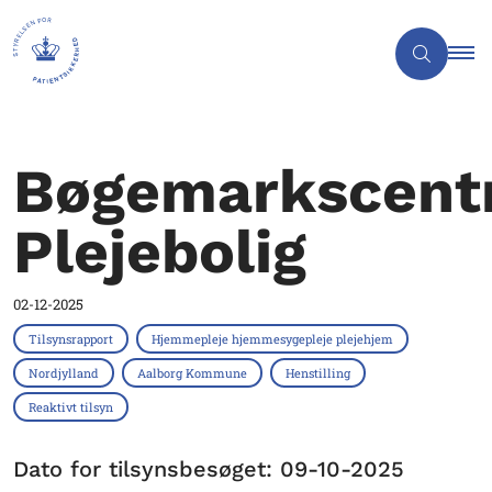
Bøgemarkscent
Plejebolig
02-12-2025
Tilsynsrapport
Hjemmepleje hjemmesygepleje plejehjem
Nordjylland
Aalborg Kommune
Henstilling
Reaktivt tilsyn
Dato for tilsynsbesøget: 09-10-2025