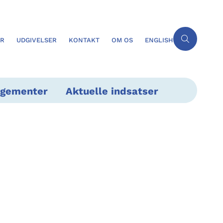
ER
UDGIVELSER
KONTAKT
OM OS
ENGLISH
ngementer
Aktuelle indsatser