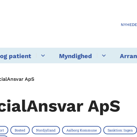
NYHED
og patient
Myndighed
Arra
cialAnsvar ApS
cialAnsvar ApS
ort
Bosted
Nordjylland
Aalborg Kommune
Sanktion: Ingen