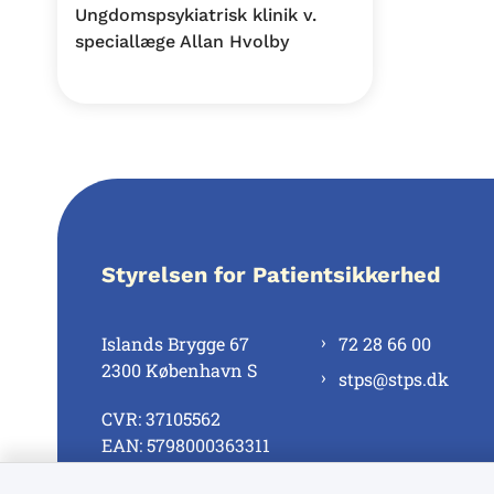
Ungdomspsykiatrisk klinik v.
speciallæge Allan Hvolby
Styrelsen for Patientsikkerhed
Islands Brygge 67
72 28 66 00
2300 København S
stps@stps.dk
CVR: 37105562
EAN: 5798000363311