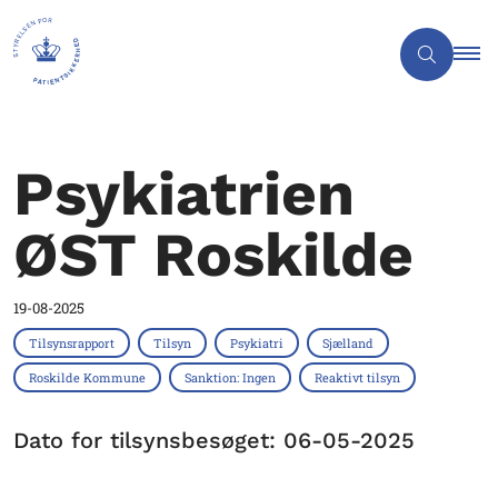
Psykiatrien
ØST Roskilde
19-08-2025
Tilsynsrapport
Tilsyn
Psykiatri
Sjælland
Roskilde Kommune
Sanktion: Ingen
Reaktivt tilsyn
Dato for tilsynsbesøget: 06-05-2025