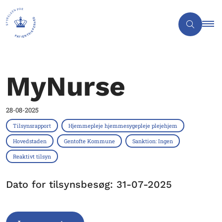
MyNurse
28-08-2025
Tilsynsrapport
Hjemmepleje hjemmesygepleje plejehjem
Hovedstaden
Gentofte Kommune
Sanktion: Ingen
Reaktivt tilsyn
Dato for tilsynsbesøg: 31-07-2025