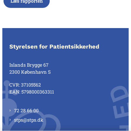
Læs rapporten
Styrelsen for Patientsikkerhed
Islands Brygge 67
2300 København S
CVR: 37105562
EAN: 5798000363311
72 28 66 00
stps@stps.dk