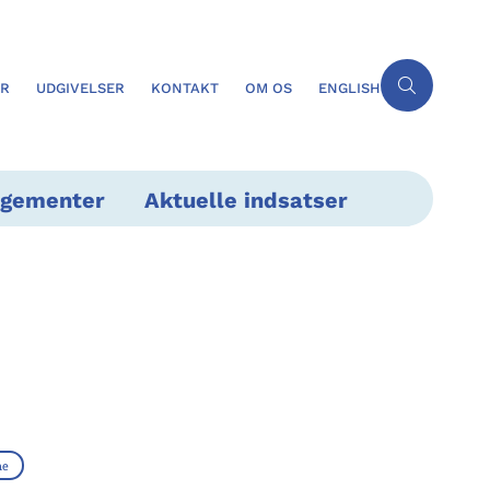
ER
UDGIVELSER
KONTAKT
OM OS
ENGLISH
ngementer
Aktuelle indsatser
ne