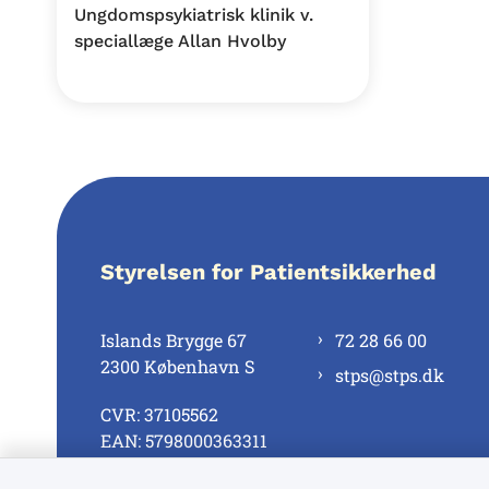
Ungdomspsykiatrisk klinik v.
speciallæge Allan Hvolby
Styrelsen for Patientsikkerhed
Islands Brygge 67
72 28 66 00
2300 København S
stps@stps.dk
CVR: 37105562
EAN: 5798000363311