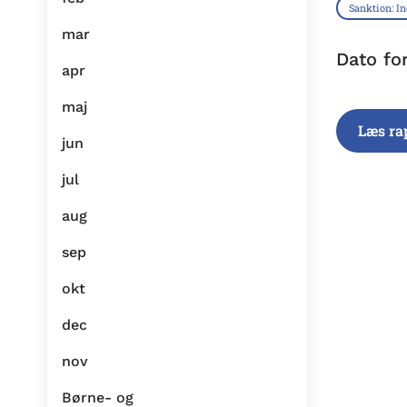
Sanktion: I
mar
Dato fo
apr
maj
Læs ra
jun
jul
aug
sep
okt
dec
nov
Børne- og