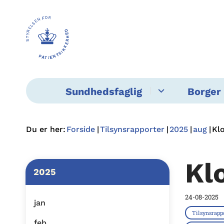
Sundhedsfaglig
Borger 
Du er her:
Forside
Tilsynsrapporter
2025
aug
Kl
Kl
2025
24-08-2025
jan
Tilsynsrapp
feb