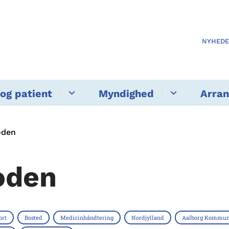
NYHED
og patient
Myndighed
Arra
oden
oden
ort
Bosted
Medicinhåndtering
Nordjylland
Aalborg Kommu