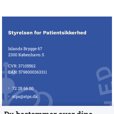
Styrelsen for Patientsikkerhed
Islands Brygge 67
2300 København S
CVR: 37105562
EAN: 5798000363311
72 28 66 00
stps@stps.dk