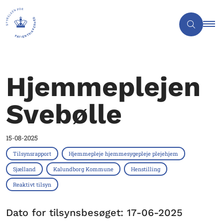
Hjemmeplejen
Svebølle
15-08-2025
Tilsynsrapport
Hjemmepleje hjemmesygepleje plejehjem
Sjælland
Kalundborg Kommune
Henstilling
Reaktivt tilsyn
Dato for tilsynsbesøget: 17-06-2025