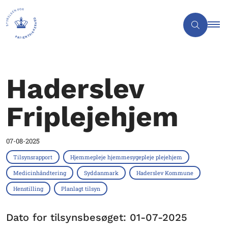
Haderslev
Friplejehjem
07-08-2025
Tilsynsrapport
Hjemmepleje hjemmesygepleje plejehjem
Medicinhåndtering
Syddanmark
Haderslev Kommune
Henstilling
Planlagt tilsyn
Dato for tilsynsbesøget: 01-07-2025