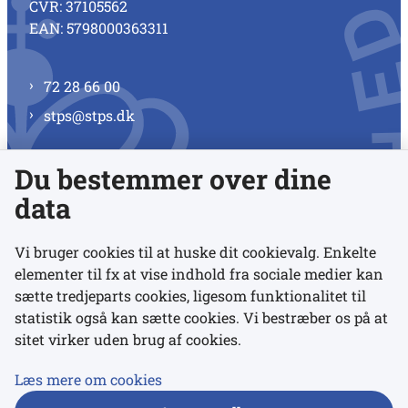
CVR: 37105562
EAN: 5798000363311
72 28 66 00
stps@stps.dk
Du bestemmer over dine
Se alle kontaktnumre
data
Vi bruger cookies til at huske dit cookievalg. Enkelte
elementer til fx at vise indhold fra sociale medier kan
Links
sætte tredjeparts cookies, ligesom funktionalitet til
statistik også kan sætte cookies. Vi bestræber os på at
sitet virker uden brug af cookies.
Udgivelser
Tilgængelighedserklæring
Læs mere om cookies
Data- og privatlivspolitik