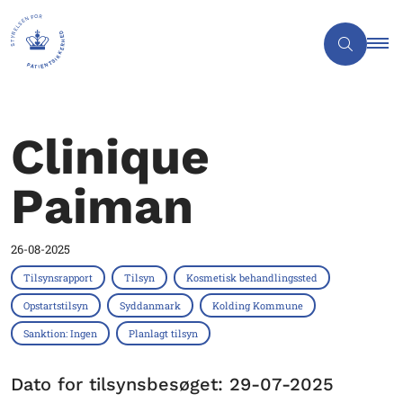
Clinique
Paiman
26-08-2025
Tilsynsrapport
Tilsyn
Kosmetisk behandlingssted
Opstartstilsyn
Syddanmark
Kolding Kommune
Sanktion: Ingen
Planlagt tilsyn
Dato for tilsynsbesøget: 29-07-2025