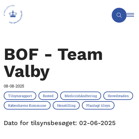
BOF - Team
Valby
08-08-2025
Tilsynsrapport
Bosted
Medicinhåndtering
Hovedstaden
Københavns Kommune
Henstilling
Planlagt tilsyn
Dato for tilsynsbesøget: 02-06-2025