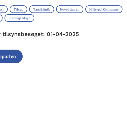
ort
Tilsyn
Tandklinik
Hovedstaden
Hillerød Kommune
Planlagt tilsyn
r tilsynsbesøget: 01-04-2025
pporten