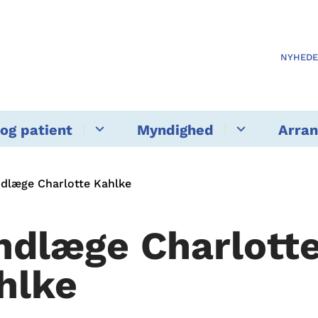
NYHED
og patient
Myndighed
Arra
dlæge Charlotte Kahlke
ndlæge Charlott
hlke