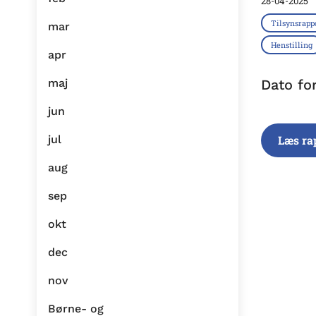
28-04-2025
Tilsynsrapp
mar
Henstilling
apr
maj
Dato fo
jun
jul
Læs ra
aug
sep
okt
dec
nov
Børne- og