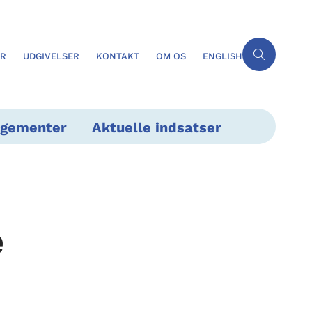
ER
UDGIVELSER
KONTAKT
OM OS
ENGLISH
ngementer
Aktuelle indsatser
e