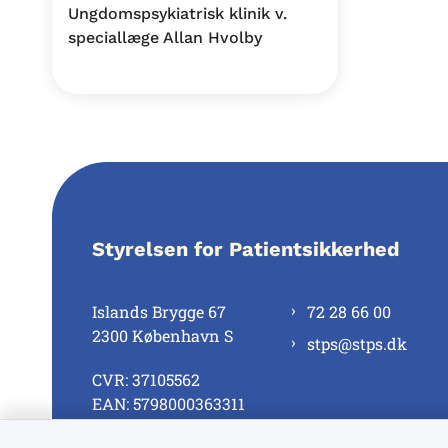
Ungdomspsykiatrisk klinik v.
speciallæge Allan Hvolby
Styrelsen for Patientsikkerhed
Islands Brygge 67
72 28 66 00
2300 København S
stps@stps.dk
CVR: 37105562
EAN: 5798000363311