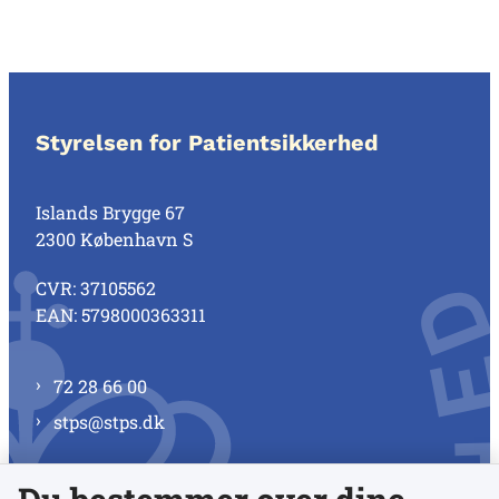
Styrelsen for Patientsikkerhed
Islands Brygge 67
2300 København S
CVR: 37105562
EAN: 5798000363311
72 28 66 00
stps@stps.dk