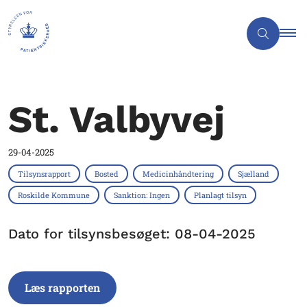
St. Valbyvej
29-04-2025
Tilsynsrapport
Bosted
Medicinhåndtering
Sjælland
Roskilde Kommune
Sanktion: Ingen
Planlagt tilsyn
Dato for tilsynsbesøget: 08-04-2025
Læs rapporten