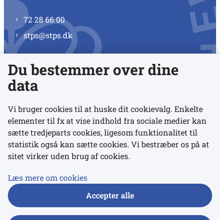
72 28 66 00
stps@stps.dk
Du bestemmer over dine
Se alle kontaktnumre
data
Vi bruger cookies til at huske dit cookievalg. Enkelte
elementer til fx at vise indhold fra sociale medier kan
Links
sætte tredjeparts cookies, ligesom funktionalitet til
statistik også kan sætte cookies. Vi bestræber os på at
sitet virker uden brug af cookies.
Udgivelser
Tilgængelighedserklæring
Læs mere om cookies
Data- og privatlivspolitik
Accepter alle
Cookies