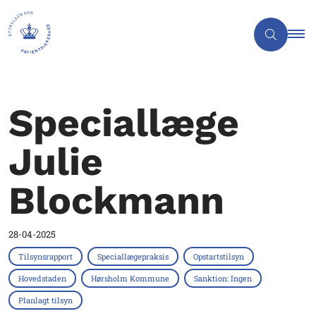
Speciallæge
Julie
Blockmann
28-04-2025
Tilsynsrapport
Speciallægepraksis
Opstartstilsyn
Hovedstaden
Hørsholm Kommune
Sanktion: Ingen
Planlagt tilsyn