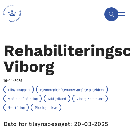
Rehabiliterings
Viborg
16-04-2025
Tilsynsrapport
Hjemmepleje hjemmesygepleje plejehjem
Medicinhåndtering
Midtjylland
Viborg Kommune
Henstilling
Planlagt tilsyn
Dato for tilsynsbesøget: 20-03-2025