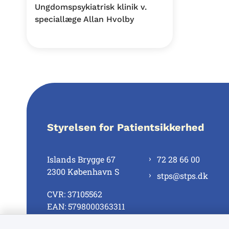
Ungdomspsykiatrisk klinik v.
speciallæge Allan Hvolby
Styrelsen for Patientsikkerhed
Islands Brygge 67
72 28 66 00
2300 København S
stps@stps.dk
CVR: 37105562
EAN: 5798000363311