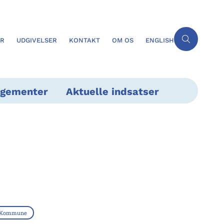
ER
UDGIVELSER
KONTAKT
OM OS
ENGLISH
ngementer
Aktuelle indsatser
g Kommune