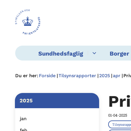
Sundhedsfaglig
Borger 
Du er her:
Forside
Tilsynsrapporter
2025
apr
Pri
Pr
2025
01-04-2025
jan
Tilsynsrapp
feb