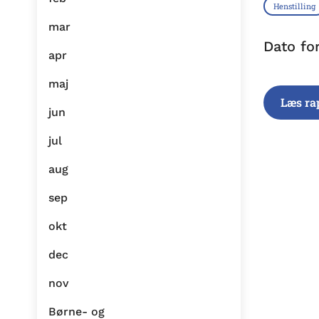
Henstilling
mar
Dato fo
apr
maj
Læs ra
jun
jul
aug
sep
okt
dec
nov
Børne- og