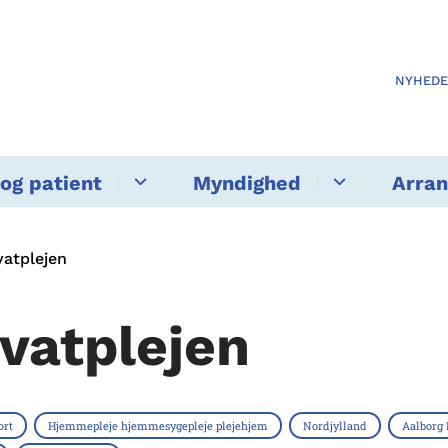
NYHED
og patient
Myndighed
Arra
vatplejen
ivatplejen
ort
Hjemmepleje hjemmesygepleje plejehjem
Nordjylland
Aalbor