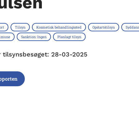
ulsen
ort
Tilsyn
Kosmetisk behandlingssted
Opstartstilsyn
Syddan
mmune
Sanktion: Ingen
Planlagt tilsyn
r tilsynsbesøget: 28-03-2025
pporten