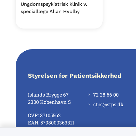
Ungdomspsykiatrisk klinik v.
speciallæge Allan Hvolby
Styrelsen for Patientsikkerhed
Islands Brygge 67
72 28 66 00
2300 København S
stps@stps.dk
CVR: 37105562
EAN: 5798000363311