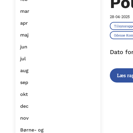
Po
mar
28-04-2025
apr
Tilsynsrapp
maj
Odense Ko
jun
Dato fo
jul
aug
Læs ra
sep
okt
dec
nov
Børne- og