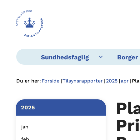
Sundhedsfaglig
Borger 
Du er her:
Forside
Tilsynsrapporter
2025
apr
Pla
Pl
2025
Pr
jan
feb