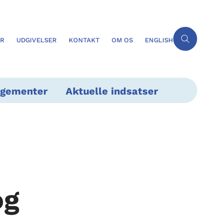
ER
UDGIVELSER
KONTAKT
OM OS
ENGLISH
ngementer
Aktuelle indsatser
og