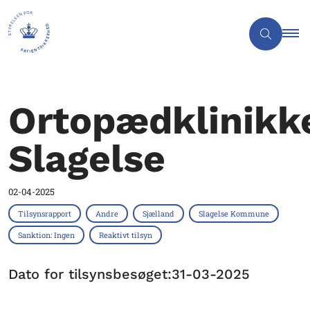
Ortopædklinikk
Slagelse
02-04-2025
Tilsynsrapport
Andre
Sjælland
Slagelse Kommune
Sanktion: Ingen
Reaktivt tilsyn
Dato for tilsynsbesøget:31-03-2025