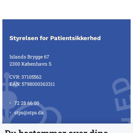
Styrelsen for Patientsikkerhed
Islands Brygge 67
2300 København S
CVR: 37105562
EAN: 5798000363311
72 28 66 00
stps@stps.dk