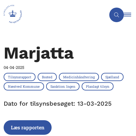
Marjatta
04-04-2025
Tilsynsrapport
Bosted
Medicinhåndtering
Sjælland
Næstved Kommune
Sanktion: Ingen
Planlagt tilsyn
Dato for tilsynsbesøget: 13-03-2025
Læs rapporten