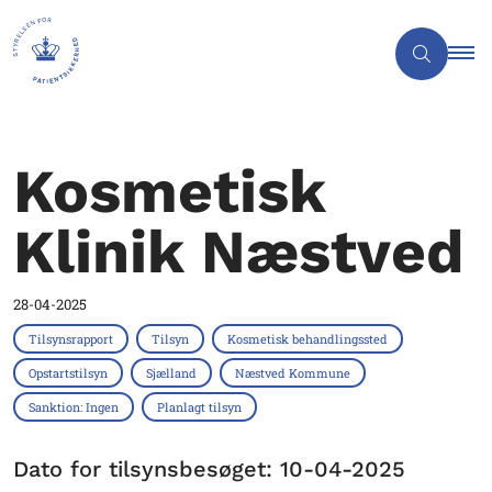
Kosmetisk
Klinik Næstved
28-04-2025
Tilsynsrapport
Tilsyn
Kosmetisk behandlingssted
Opstartstilsyn
Sjælland
Næstved Kommune
Sanktion: Ingen
Planlagt tilsyn
Dato for tilsynsbesøget: 10-04-2025