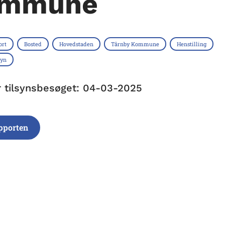
mmune
ort
Bosted
Hovedstaden
Tårnby Kommune
Henstilling
syn
r tilsynsbesøget: 04-03-2025
pporten