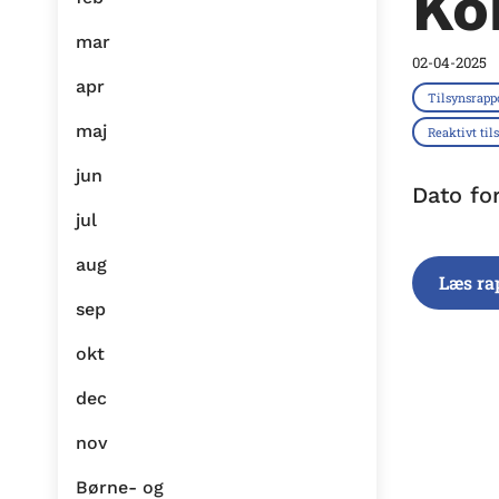
Ko
mar
02-04-2025
apr
Tilsynsrapp
maj
Reaktivt til
jun
Dato fo
jul
aug
Læs ra
sep
okt
dec
nov
Børne- og