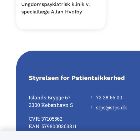
Ungdomspsykiatrisk klinik v.
speciallæge Allan Hvolby
Styrelsen for Patientsikkerhed
Islands Brygge 67
72 28 66 00
2300 København S
stps@stps.dk
CVR: 37105562
EAN: 5798000363311