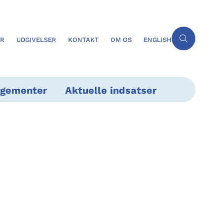
ER
UDGIVELSER
KONTAKT
OM OS
ENGLISH
ngementer
Aktuelle indsatser