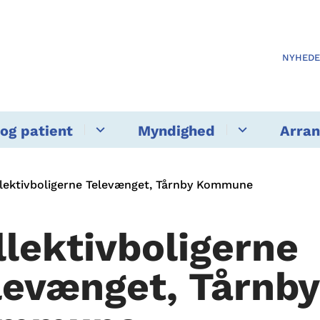
NYHED
og patient
Myndighed
Arra
lektivboligerne Televænget, Tårnby Kommune
llektivboligerne
levænget, Tårnby