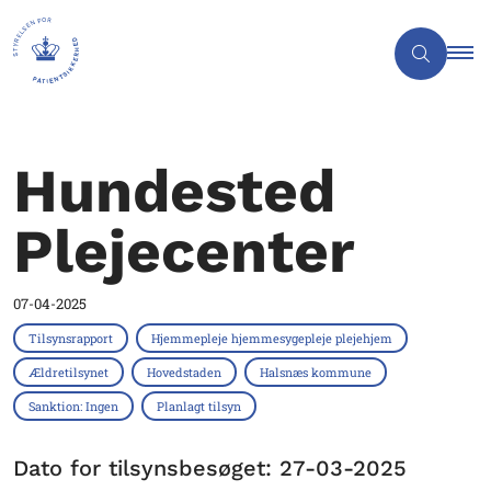
Hundested
Plejecenter
07-04-2025
Tilsynsrapport
Hjemmepleje hjemmesygepleje plejehjem
Ældretilsynet
Hovedstaden
Halsnæs kommune
Sanktion: Ingen
Planlagt tilsyn
Dato for tilsynsbesøget: 27-03-2025