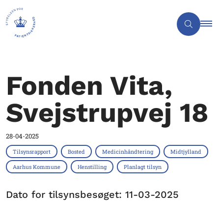
Fonden Vita,
Svejstrupvej 18
28-04-2025
Tilsynsrapport
Bosted
Medicinhåndtering
Midtjylland
Aarhus Kommune
Henstilling
Planlagt tilsyn
Dato for tilsynsbesøget: 11-03-2025