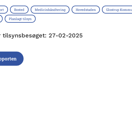
ort
Bosted
Medicinhåndtering
Hovedstaden
Glostrup Komm
Planlagt tilsyn
r tilsynsbesøget: 27-02-2025
pporten