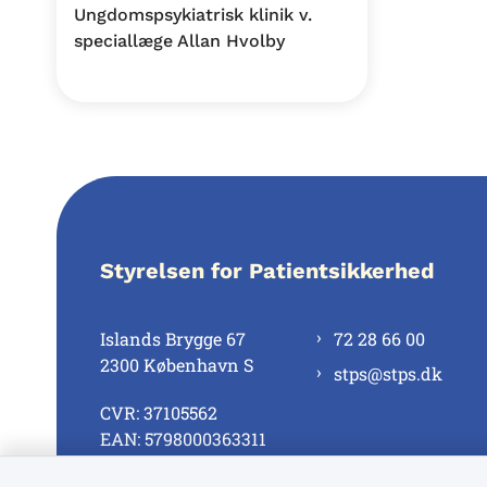
Ungdomspsykiatrisk klinik v.
speciallæge Allan Hvolby
Styrelsen for Patientsikkerhed
Islands Brygge 67
72 28 66 00
2300 København S
stps@stps.dk
CVR: 37105562
EAN: 5798000363311