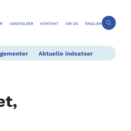
ER
UDGIVELSER
KONTAKT
OM OS
ENGLISH
ngementer
Aktuelle indsatser
et,