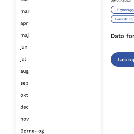
09-04-2025
Tilsynsrapp
mar
Henstilling
apr
maj
Dato fo
jun
jul
Læs ra
aug
sep
okt
dec
nov
Børne- og