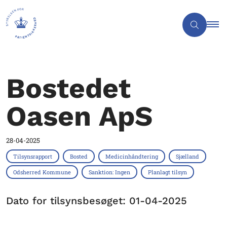
Bostedet
Oasen ApS
28-04-2025
Tilsynsrapport
Bosted
Medicinhåndtering
Sjælland
Odsherred Kommune
Sanktion: Ingen
Planlagt tilsyn
Dato for tilsynsbesøget: 01-04-2025