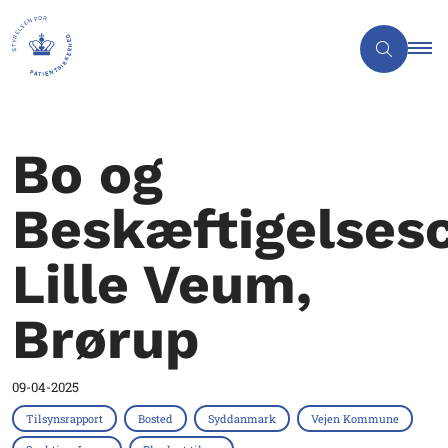
Bo og
Beskæftigelses
Lille Veum,
Brørup
09-04-2025
Tilsynsrapport
Bosted
Syddanmark
Vejen Kommune