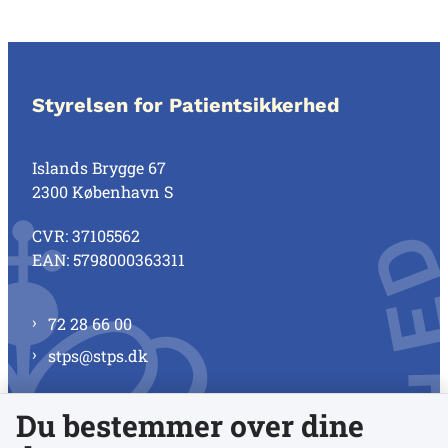
Styrelsen for Patientsikkerhed
Islands Brygge 67
2300 København S
CVR: 37105562
EAN: 5798000363311
72 28 66 00
stps@stps.dk
Du bestemmer over dine
Se alle kontaktnumre