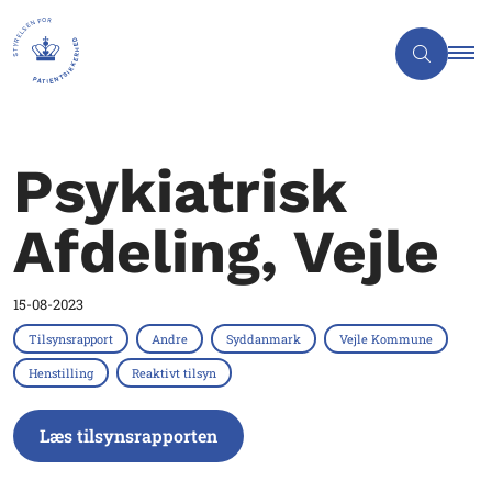
Psykiatrisk
Afdeling, Vejle
15-08-2023
Tilsynsrapport
Andre
Syddanmark
Vejle Kommune
Henstilling
Reaktivt tilsyn
Læs tilsynsrapporten