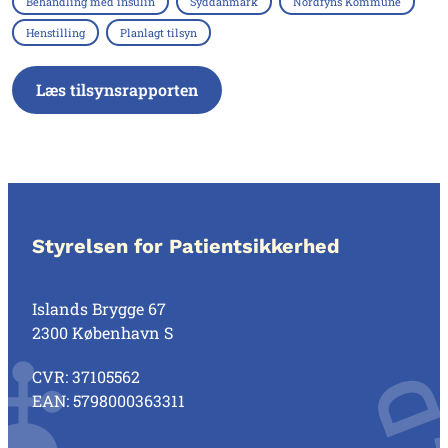
Behandling med insulin
Syddanmark
Nordfyns Kommune
Henstilling
Planlagt tilsyn
Læs tilsynsrapporten
Styrelsen for Patientsikkerhed
Islands Brygge 67
2300 København S
CVR: 37105562
EAN: 5798000363311