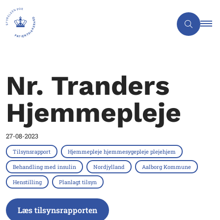
Nr. Tranders
Hjemmepleje
27-08-2023
Tilsynsrapport
Hjemmepleje hjemmesygepleje plejehjem
Behandling med insulin
Nordjylland
Aalborg Kommune
Henstilling
Planlagt tilsyn
Læs tilsynsrapporten