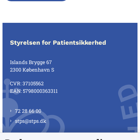
Styrelsen for Patientsikkerhed
Islands Brygge 67
2300 København S
CVR: 37105562
EAN: 5798000363311
72 28 66 00
stps@stps.dk