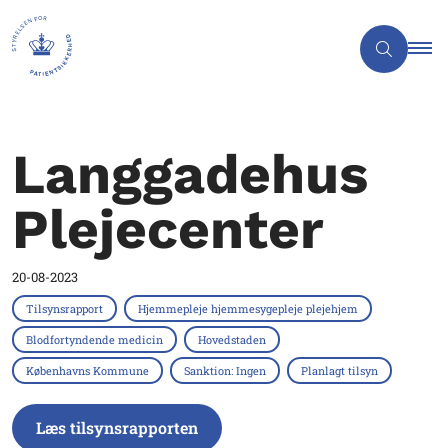
Langgadehus
Plejecenter
20-08-2023
Tilsynsrapport
Hjemmepleje hjemmesygepleje plejehjem
Blodfortyndende medicin
Hovedstaden
Københavns Kommune
Sanktion: Ingen
Planlagt tilsyn
Læs tilsynsrapporten