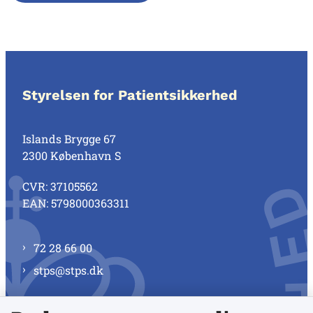
Styrelsen for Patientsikkerhed
Islands Brygge 67
2300 København S
CVR: 37105562
EAN: 5798000363311
72 28 66 00
stps@stps.dk