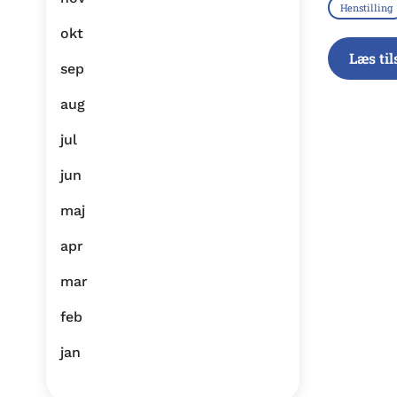
Henstilling
okt
Læs ti
sep
aug
jul
jun
maj
apr
mar
feb
jan