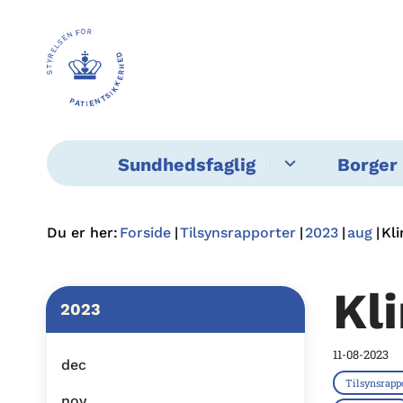
Sundhedsfaglig
Borger 
Du er her:
Forside
Tilsynsrapporter
2023
aug
Kl
Kl
2023
11-08-2023
dec
Tilsynsrapp
nov