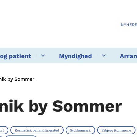
NYHED
og patient
Myndighed
Arra
inik by Sommer
inik by Sommer
ort
Kosmetisk behandlingssted
Syddanmark
Esbjerg Kommune