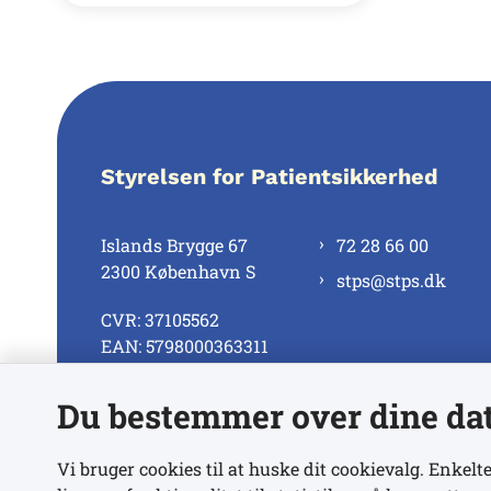
Styrelsen for Patientsikkerhed
Islands Brygge 67
72 28 66 00
2300 København S
stps@stps.dk
CVR: 37105562
EAN: 5798000363311
Du bestemmer over dine da
Se alle kontaktnumre
Vi bruger cookies til at huske dit cookievalg. Enkelte