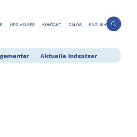
ER
UDGIVELSER
KONTAKT
OM OS
ENGLISH
ngementer
Aktuelle indsatser