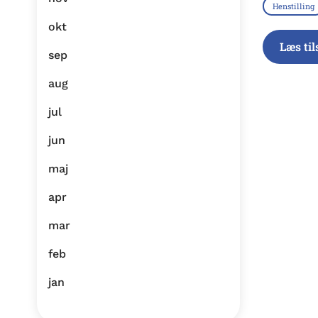
Henstilling
okt
Læs ti
sep
aug
jul
jun
maj
apr
mar
feb
jan