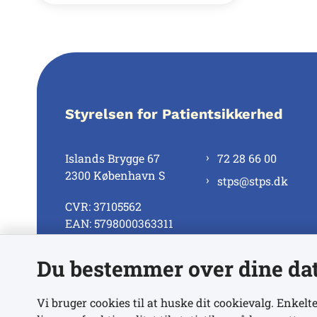
Styrelsen for Patientsikkerhed
Islands Brygge 67
72 28 66 00
2300 København S
stps@stps.dk
CVR: 37105562
EAN: 5798000363311
Du bestemmer over dine da
Se alle kontaktnumre
Vi bruger cookies til at huske dit cookievalg. Enkelte