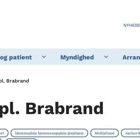
NYHED
og patient
Myndighed
Arra
pl. Brabrand
.pl. Brabrand
ort
Hjemmepleje hjemmesygepleje plejehjem
Midtjylland
Aarhus