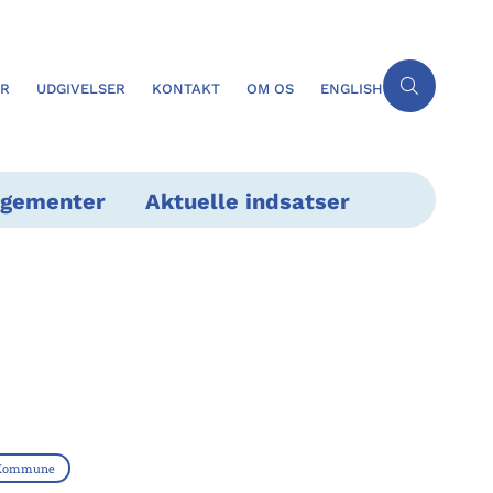
ER
UDGIVELSER
KONTAKT
OM OS
ENGLISH
ngementer
Aktuelle indsatser
 Kommune