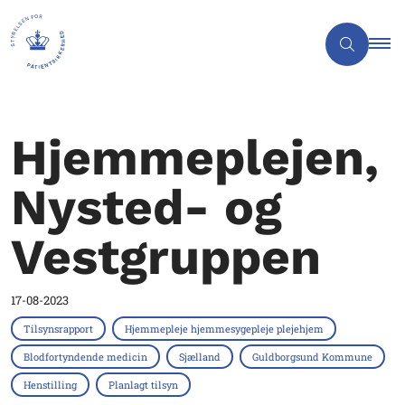
Hjemmeplejen,
Nysted- og
Vestgruppen
17-08-2023
Tilsynsrapport
Hjemmepleje hjemmesygepleje plejehjem
Blodfortyndende medicin
Sjælland
Guldborgsund Kommune
Henstilling
Planlagt tilsyn