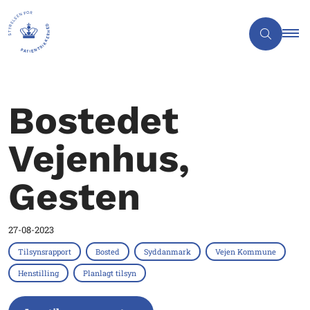
Bostedet
Vejenhus,
Gesten
27-08-2023
Tilsynsrapport
Bosted
Syddanmark
Vejen Kommune
Henstilling
Planlagt tilsyn