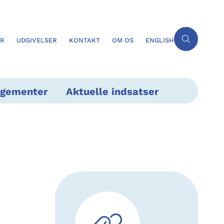
ER
UDGIVELSER
KONTAKT
OM OS
ENGLISH
ngementer
Aktuelle indsatser