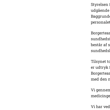
Styrelsen 
udgående 
Baggrunde
personale
Borgerteam
sundhedsfa
består af 
sundhedsh
Tilsynet 
er udtryk 
Borgerteam
med den n
Vi gennemg
medicinge
Vi har ved