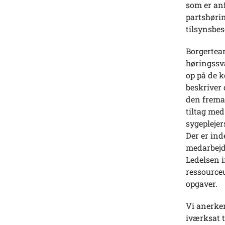
som er anf
partshørin
tilsynsbes
Borgertea
høringssva
op på de 
beskriver
den frema
tiltag me
sygepleje
Der er in
medarbejd
Ledelsen i
ressource
opgaver.
Vi anerke
iværksat t