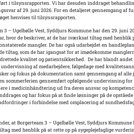
ørt i tilsynsrapporten. Vi har desuden inddraget behandli
gssvar af 29. juni 2026. For en detaljeret gennemgang af f
øget henvises til tilsynsrapporten.
m 3 – Ugelbølle Vest, Syddjurs Kommune har den 29. juni 20
r, hvor de beskriver, at de har iværksat tiltag med henblik p
konstaterede mangler. De har også udarbejdet en handlepla
 de tiltag, som de har igangsat for at imødekomme manglern
drettede kvalitet og patientsikkerhed. De har blandt andet
d undervisning af medarbejdere, følgedage med kvalitetsans
rsker og fokus på dokumentation samt gennemgang af alle j
den sommerferien gennemført opfølgende undervisning for 
ere i medicinhåndtering ud fra deres ansvar og kompeten
nddrages og har fokus på at finde løsninger på de opståede
udfordringer i forbindelse med omplacering af sundhedsfag
nder, at Borgerteam 3 – Ugelbølle Vest, Syddjurs Kommune 
iltag med henblik på at rette op på sygeplejefaglige vurderi