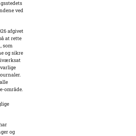
ngsstedets
undene ved
26 afgivet
å at rette
n, som
e og sikre
 iværksat
varlige
ournaler.
alle
ce-område.
lige
har
nger og