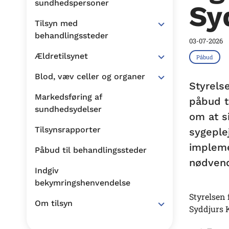
sundhedspersoner
Sy
Tilsyn med
behandlingssteder
03-07-2026
Ældretilsynet
Påbud
Blod, væv celler og organer
Styrelse
Markedsføring af
påbud t
sundhedsydelser
om at s
Tilsynsrapporter
sygeple
impleme
Påbud til behandlingssteder
nødvend
Indgiv
bekymringshenvendelse
Styrelsen 
Om tilsyn
Syddjurs 