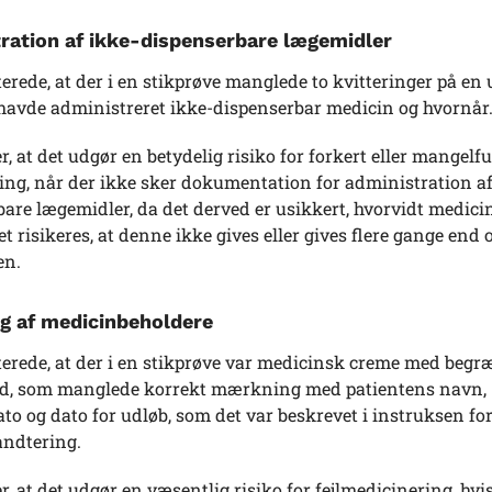
ration af ikke-dispenserbare lægemidler
erede, at der i en stikprøve manglede to kvitteringer på en u
havde administreret ikke-dispenserbar medicin og hvornår
r, at det udgør en betydelig risiko for forkert eller mangelf
ing, når der ikke sker dokumentation for administration af
are lægemidler, da det derved er usikkert, hvorvidt medici
det risikeres, at denne ikke gives eller gives flere gange end 
en.
 af medicinbeholdere
terede, at der i en stikprøve var medicinsk creme med begr
d, som manglede korrekt mærkning med patientens navn,
o og dato for udløb, som det var beskrevet i instruksen fo
ndtering.
r, at det udgør en væsentlig risiko for fejlmedicinering, hvi