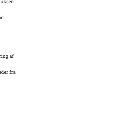
truksen
r:
ring af
eder fra