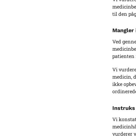
medicinbeh
til den p
Mangler 
Ved genne
medicinbe
patienten 
Vi vurdere
medicin, d
ikke opbev
ordinerede
Instruks
Vi konstat
medicinhå
vurderer v