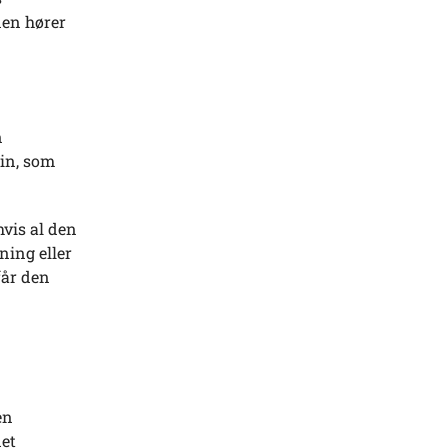
nen hører
n
in, som
hvis al den
ning eller
får den
en
det