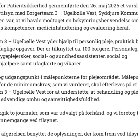
for Patientsikkerhed gennemførte den 26. maj 2026 et varsl
tilsyn med Borgerteam 3 – Ugelbølle Vest, Syddjurs Komm
n var, at vi havde modtaget en bekymringshenvendelse o
ts kompetencer, medicinhåndtering og evaluering heraf.
 3 – Ugelbølle Vest yder hjælp til personlig pleje, praktisk 
glige opgaver. Der er tilknyttet ca. 100 borgere. Personale
sygeplejersker, social- og sundhedsassistenter, social og
jælpere samt ufaglærte og vikarer.
tog udgangspunkt i målepunkterne for plejeområdet. Målep
for de minimumskrav, som vi vurderer, skal efterleves på e
 3 – Ugelbølle Vest for at understøtte, at behandling og ple
ødvendige omhu og samvittighedsfuldhed.
ik to journaler, som var udvalgt på forhånd, og vi foretog 
nnemgange ved tilsynet.
 afgørelsen benyttet de oplysninger, der kom frem ved tilsy