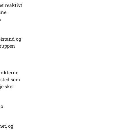
et reaktivt
une.
m
bistand og
gruppen
unkterne
t sted som
je sker
to
net, og