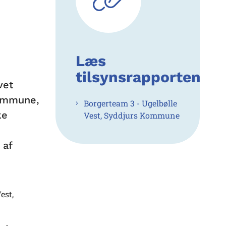
Læs
tilsynsrapporten
vet
Kommune,
Borgerteam 3 - Ugelbølle
ke
Vest, Syddjurs Kommune
 af
est,