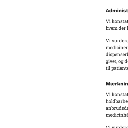
Administ
Vi konstat
hvem der 
Vi vurdere
mediciner
dispenserb
givet, og 
til patient
Mærkning
Vi konsta
holdbarhe
anbrudsdat
medicinhå
Vi vurdere