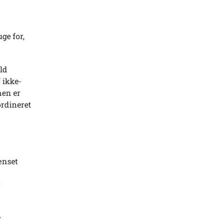
ge for,
.
uld
 ikke-
nen er
ordineret
ænset
r
s