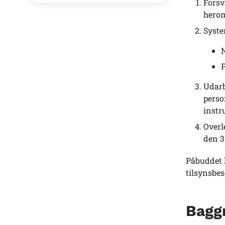
Forsv
herom,
Syste
N
P
Udarb
perso
instr
Overl
den 3.
Påbuddet 
tilsynsbes
Bagg