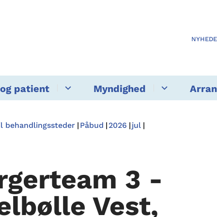
NYHED
og patient
Myndighed
Arra
il behandlingssteder
Påbud
2026
jul
rgerteam 3 -
elbølle Vest,