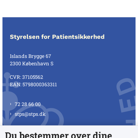
Styrelsen for Patientsikkerhed
Islands Brygge 67
2300 København S
CVR: 37105562
EAN: 5798000363311
72 28 66 00
stps@stps.dk
Du bestemmer over dine
Se alle kontaktnumre