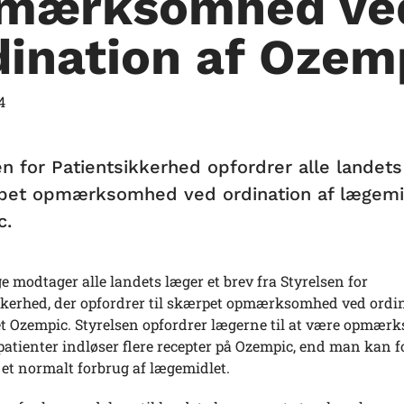
mærksomhed ve
dination af Ozem
4
en for Patientsikkerhed opfordrer alle landet
rpet opmærksomhed ved ordination af lægemi
c.
e modtager alle landets læger et brev fra Styrelsen for
kkerhed, der opfordrer til skærpet opmærksomhed ved ordin
t Ozempic. Styrelsen opfordrer lægerne til at være opmær
atienter indløser flere recepter på Ozempic, end man kan f
l et normalt forbrug af lægemidlet.