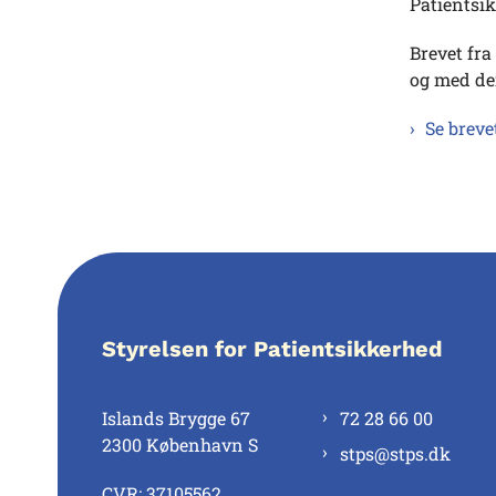
Patientsi
Brevet fra
og med den
Se breve
Styrelsen for Patientsikkerhed
Islands Brygge 67
72 28 66 00
2300 København S
stps@stps.dk
CVR: 37105562