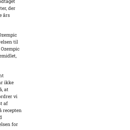
odtaget
ter, der
e års
 Ozempic
elsen til
t Ozempic
emidlet,
nt
ar ikke
, at
rdrer vi
t af
på recepten
d
elsen for