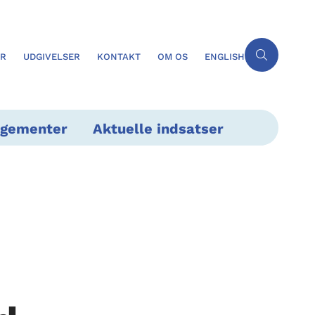
ER
UDGIVELSER
KONTAKT
OM OS
ENGLISH
ngementer
Aktuelle indsatser