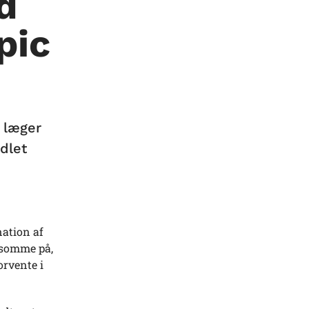
d
pic
s læger
dlet
ation af
ksomme på,
orvente i