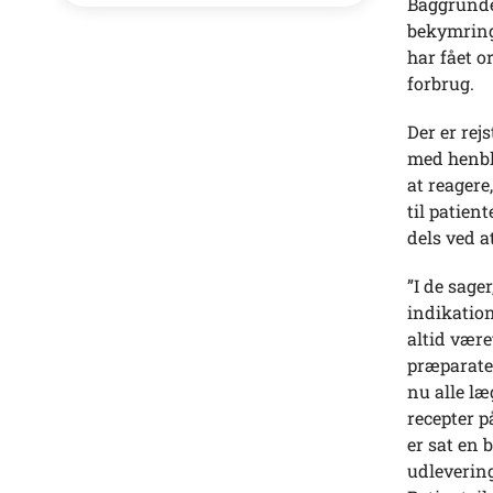
Baggrunden
bekymrings
har fået o
forbrug.
Der er rej
med henbli
at reagere
til patien
dels ved a
”I de sage
indikation
altid vær
præparatet
nu alle læ
recepter p
er sat en 
udlevering