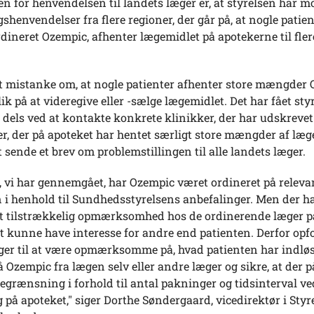
 for henvendelsen til landets læger er, at styrelsen har m
henvendelser fra flere regioner, der går på, at nogle patien
rdineret Ozempic, afhenter lægemidlet på apotekerne til fler
st mistanke om, at nogle patienter afhenter store mængder
k på at videregive eller -sælge lægemidlet. Det har fået styr
, dels ved at kontakte konkrete klinikker, der har udskreve
ter, der på apoteket har hentet særligt store mængder af læg
t sende et brev om problemstillingen til alle landets læger.
r, vi har gennemgået, har Ozempic været ordineret på releva
 i henhold til Sundhedsstyrelsens anbefalinger. Men der h
et tilstrækkelig opmærksomhed hos de ordinerende læger på
 kunne have interesse for andre end patienten. Derfor opfo
ger til at være opmærksomme på, hvad patienten har indløs
å Ozempic fra lægen selv eller andre læger og sikre, at der 
begrænsning i forhold til antal pakninger og tidsinterval ve
 på apoteket," siger Dorthe Søndergaard, vicedirektør i Styr