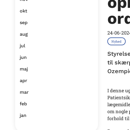
op
okt
or
sep
24-06-202
aug
Nyhed
jul
Styrels
jun
til skæ
maj
Ozempi
apr
I denne ug
mar
Patientsi
feb
lægemidle
om nogle p
jan
forhold ti