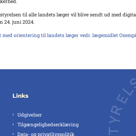
kkerhed.
 styrelsen til alle landets læger vil blive sendt ud med digita
 24. juni 2024.
t med orientering til landets læger vedr. lægemidlet Ozemp
Links
Udgivelser
Tilgængelighedserklæring
Data- og privatlivspolitik