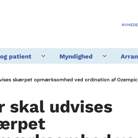
NYHED
og patient
Myndighed
Arra
dvises skærpet opmærksomhed ved ordination af Ozempic
r skal udvises
ærpet