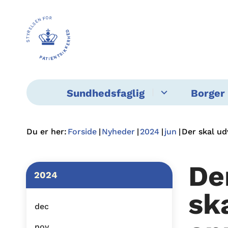
Sundhedsfaglig
Borger 
Du er her:
Forside
Nyheder
2024
jun
Der skal u
De
2024
sk
dec
nov