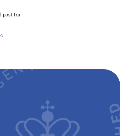
l post fra
ic