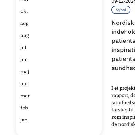
09-12-202
Nyhed
okt
Nordisk
sep
indehol
aug
patient
jul
inspira
patient
jun
sundhed
maj
apr
I et proje
rapport, d
mar
sundhedsu
feb
forslag t
som inspi
jan
de nordis