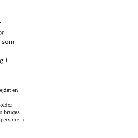
r
or
s som
g i
ejdet en
older
an bruges
personer i