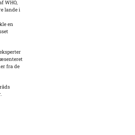
af WHO,
e lande i
kle en
sset
eksperter
ræsenteret
r fra de
rråds
.