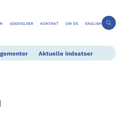
ER
UDGIVELSER
KONTAKT
OM OS
ENGLISH
ngementer
Aktuelle indsatser
m