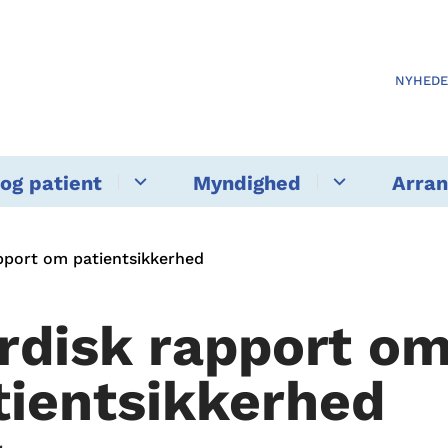
NYHED
og patient
Myndighed
Arra
pport om patientsikkerhed
rdisk rapport o
tientsikkerhed