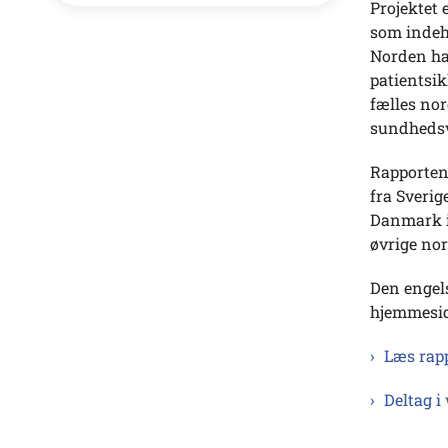
Projektet 
som indeho
Norden ha
patientsik
fælles nor
sundhedsv
Rapporten
fra Sverig
Danmark i
øvrige nor
Den engels
hjemmeside
Læs rap
Deltag i