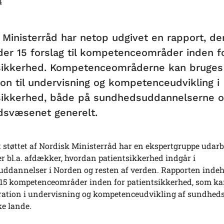
4
 Ministerråd har netop udgivet en rapport, de
der 15 forslag til kompetenceområder inden f
sikkerhed. Kompetenceområderne kan bruge
tion til undervisning og kompetenceudvikling i
sikkerhed, både på sundhedsuddannelserne o
svæsenet generelt.
kt støttet af Nordisk Ministerråd har en ekspertgruppe udarb
er bl.a. afdækker, hvordan patientsikkerhed indgår i
ddannelser i Norden og resten af verden. Rapporten indeh
il 15 kompetenceområder inden for patientsikkerhed, som k
ration i undervisning og kompetenceudvikling af sundheds
ke lande.