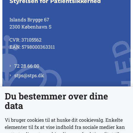
Styrelsen for Patientsikkerhed
Islands Brygge 67
2300 København S
CVR: 37105562
EAN: 5798000363311
72 28 66 00
stps@stps.dk
Du bestemmer over dine
Se alle kontaktnumre
data
Vi bruger cookies til at huske dit cookievalg. Enkelte
elementer til fx at vise indhold fra sociale medier kan
Links