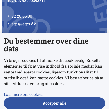
EAN: 5798000363311
72 28 66 00
stps@stps.dk
Du bestemmer over dine
Se alle kontaktnumre
data
Vi bruger cookies til at huske dit cookievalg. Enkelte
elementer til fx at vise indhold fra sociale medier kan
Links
sætte tredjeparts cookies, ligesom funktionalitet til
statistik også kan sætte cookies. Vi bestræber os på at
sitet virker uden brug af cookies.
Udgivelser
Tilgængelighedserklæring
Læs mere om cookies
Data- og privatlivspolitik
Accepter alle
Cookies