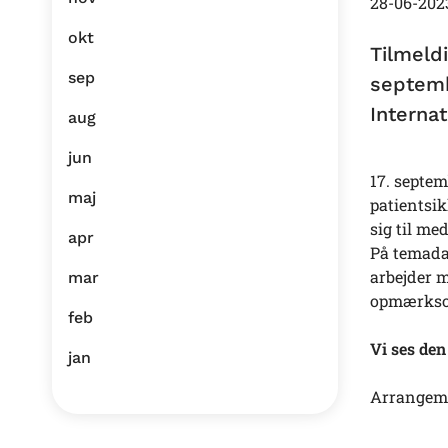
28-06-202
okt
Tilmeld
sep
septemb
Interna
aug
jun
17. septem
maj
patientsi
sig til me
apr
På temada
arbejder m
mar
opmærksom
feb
Vi ses den
jan
Arrangeme