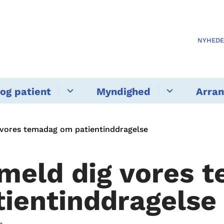
NYHED
og patient
Myndighed
Arra
 vores temadag om patientinddragelse
lmeld dig vores
tientinddragelse