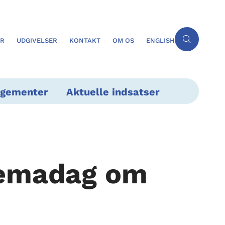
ER
UDGIVELSER
KONTAKT
OM OS
ENGLISH
ngementer
Aktuelle indsatser
 temadag om