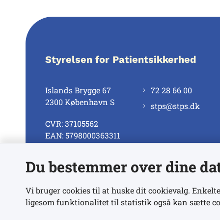
Styrelsen for Patientsikkerhed
Islands Brygge 67
72 28 66 00
2300 København S
stps@stps.dk
CVR: 37105562
EAN: 5798000363311
Du bestemmer over dine da
Se alle kontaktnumre
Vi bruger cookies til at huske dit cookievalg. Enkelte
ligesom funktionalitet til statistik også kan sætte co