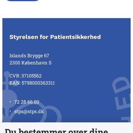
Styrelsen for Patientsikkerhed
Islands Brygge 67
2300 København S
CVR: 37105562
EAN: 5798000363311
72 28 66 00
stps@stps.dk
Du bestemmer over dine