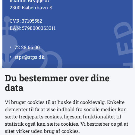
Islands Brygge 67
2300 København S
CVR: 37105562
EAN: 5798000363311
72 28 66 00
stps@stps.dk
Du bestemmer over dine
Se alle kontaktnumre
data
Vi bruger cookies til at huske dit cookievalg. Enkelte
elementer til fx at vise indhold fra sociale medier kan
Links
sætte tredjeparts cookies, ligesom funktionalitet til
statistik også kan sætte cookies. Vi bestræber os på at
Udgivelser
sitet virker uden brug af cookies.