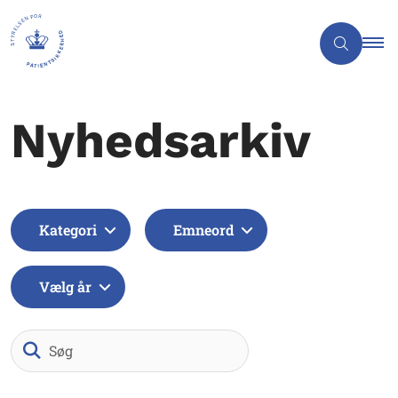
Nyhedsarkiv
Kategori
Emneord
Vælg år
Søg