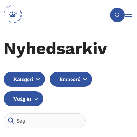
Nyhedsarkiv
Kategori
Emneord
Vælg år
Søg