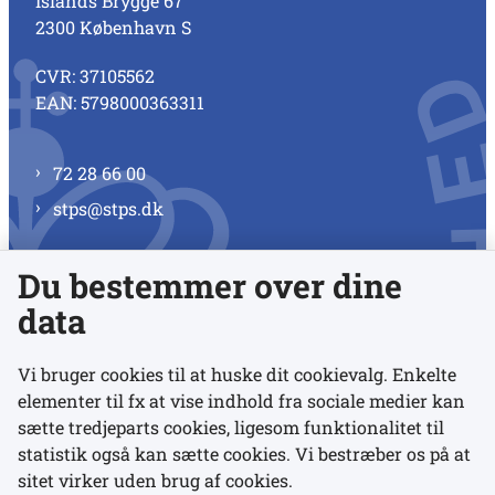
Islands Brygge 67
2300 København S
CVR: 37105562
EAN: 5798000363311
72 28 66 00
stps@stps.dk
Du bestemmer over dine
Se alle kontaktnumre
data
Vi bruger cookies til at huske dit cookievalg. Enkelte
elementer til fx at vise indhold fra sociale medier kan
Links
sætte tredjeparts cookies, ligesom funktionalitet til
statistik også kan sætte cookies. Vi bestræber os på at
Udgivelser
sitet virker uden brug af cookies.